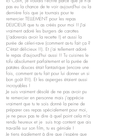
Ici Colin, je voulais t'écrire parce que je n'ai
pas eu la chance de te voir aujourd'hui ou la
dernière fois que je tournais pour te
remercier TELLEMENT pour les repas
DELICIEUX que tu as créés pour moi !! J'ai
vraiment adoré les burgers de carottes
(j'adorerais avoir la recette !) et aussi la
purée de céleri-rave (comment as-tu fait ça ?
C'était délicieux !!). Et j'ai tellement adoré
le repas d'aujourd'hui aussi !! Tu cuisines le
tofu absolument parfaitement et la purée de
patates douces était fantastique (encore une
fois, comment as-tu fait pour lui donner un si
bon goût ?!!). Et les asperges étaient aussi
incroyables !
Je suis vraiment désolé de ne pas avoir pu
te remercier en personne mais j'apprécie
vraiment que tu te sois donné la peine de
préparer ces repas spécialement pour moi,
je ne peux pas te dire à quel point cela m'a
rendu heureux et je suis trop content que ais
travaillé sur son film, tu es géniale !
Je tiens également à dire que j'espère que